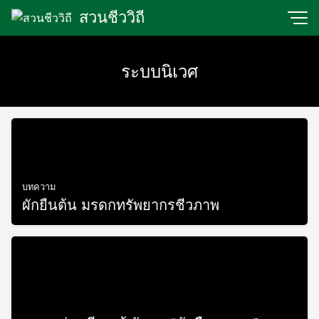
Skip
สวนชีววิถี
to
content
ระบบนิเวศ
บทความ
ผักยืนต้น มรดกทรัพยากรชีวภาพ
June 1, 2025