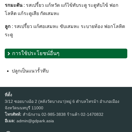
รกมะดัน
: รสเปรี้ยว แก้หวัด แก้ไข้ทับระดู ระดูทับไข้ ฟอก
โลหิต แก้ระดูเสีย กัดเสมหะ
ลูก
: รสเปรี้ยว แก้ศอเสมหะ ขับเสมหะ ระบายท้อง ฟอกโลหิต
ระดู
การใช้ประโยชน์อื่นๆ
ปลูกเป็นแนวรั้วทึบ
ที่ตั้ง
3/12 ซอยบางอ้อ 2 (หลังวัดบางนา)หมู่ 6 ตำบลไทรม้า อำเภอเมือง
จังหวัดนนทบุรี 11000
โทรศัพท์:
สำนักงาน 02-985-3838 ร้านค้า 02-1470832
อีเมล:
admin@gdpark.asia