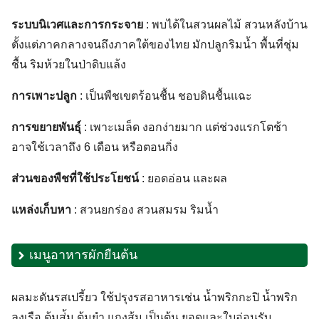
ระบบนิเวศและการกระจาย
: พบได้ในสวนผลไม้ สวนหลังบ้าน
ตั้งแต่ภาคกลางจนถึงภาคใต้ของไทย มักปลูกริมน้ำ พื้นที่ชุ่ม
ชื้น ริมห้วยในป่าดิบแล้ง
การเพาะปลูก
: เป็นพืชเขตร้อนชื้น ชอบดินชื้นแฉะ
การขยายพันธุ์
: เพาะเมล็ด งอกง่ายมาก แต่ช่วงแรกโตช้า
อาจใช้เวลาถึง 6 เดือน หรือตอนกิ่ง
ส่วนของพืชที่ใช้ประโยชน์
: ยอดอ่อน และผล
แหล่งเก็บหา
: สวนยกร่อง สวนสมรม ริมน้ำ
เมนูอาหารผักยืนต้น
ผลมะดันรสเปรี้ยว ใช้ปรุงรสอาหารเช่น น้ำพริกกะปิ น้ำพริก
ลงเรือ ต้มส่้ม ต้มยำ แกงส้ม เป็นต้น ยอดและใบอ่อนรับ