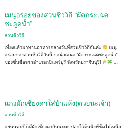
เมนูอร่อยของสวนชีววิถี “ผัดกระเฉด
ชะลูดน้ำ”
สวนชีววิถี
เที่ยงแล้วมาทานอาหารกลางวันที่สวนชีววิถีกันค่ะ
เมนู
อร่อยของสวนชีววิถีวันนี้ ขอนำเสนอ “ผัดกระเฉดชะลูดน้ำ”
ของขึ้นชื่อจากอำเภอกบินทร์บุรี จังหวัดปราจีนบุรี!
…
แกงผักเซียงดาใส่ป๋าแห้ง(ตวยนะเจ้า)
สวนชีววิถี
อยู่นนทบุรี ก็มีผักเซียงดากินนะคะ ปลูกไว้ต้นนึงที่ซุ้มไม้เหนือ