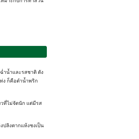
นส์เหมาะกับการทำสวน
มฉ่ำน้ำและรสชาติ ดัง
่ง ก็คือตำน้ำพริก
ที่ไม่จัดนัก แต่มีรส
งปลิงตากแห้งชงเป็น