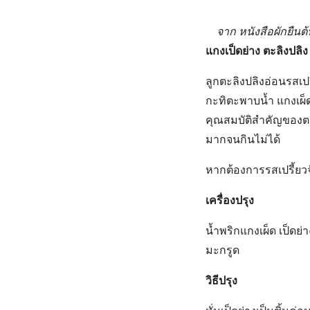
จาก หนังสือผักยืนต
แกงเป็ดย่าง ตะลิงปลิง
ลูกตะลิงปลิงอ่อนรสเปร
กะทิตะพาบน้ำ แกงเผ็ดเ
คุณสมบัติสำคัญของตะล
มากจนกินไม่ได้
หากต้องการรสเปรี้ยวจั
เครื่องปรุง
น้ำพริกแกงเผ็ด เป็ดย่
มะกรูด
วิธีปรุง