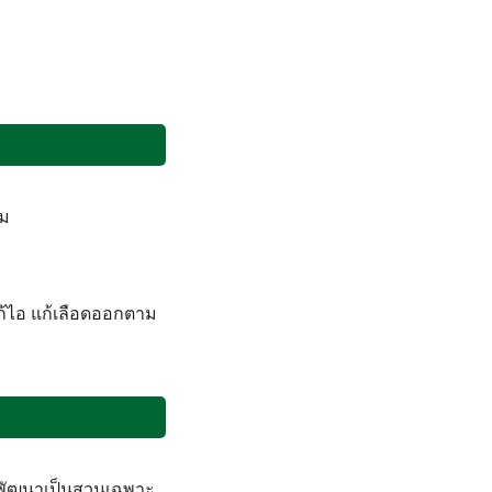
ูม
แก้ไอ แก้เลือดออกตาม
พัฒนาเป็นสวนเฉพาะ