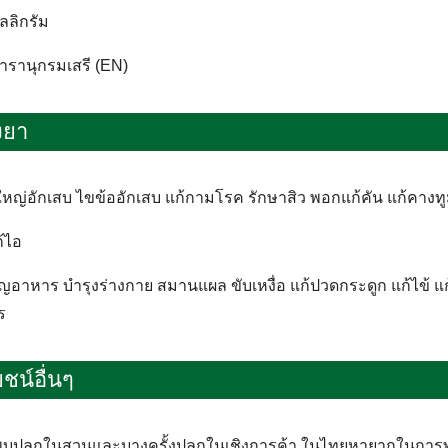
ลลิกรัม
 สารานุกรมเสรี (EN)
งยา
้ใหญ่อักเสบ ไขข้ออักเสบ แก้กามโรค รักษาสิว พอกแก้คัน แก้คางท
ก้ไอ
ริญอาหาร บำรุงร่างกาย สมานแผล ขับเหงื่อ แก้ปวดกระดูก แก้ไข้ 
ร
ชน์อื่นๆ
พบปลูกในสวนและบางครั้งปลูกในเชิงการค้า ในไทยหายากในการ