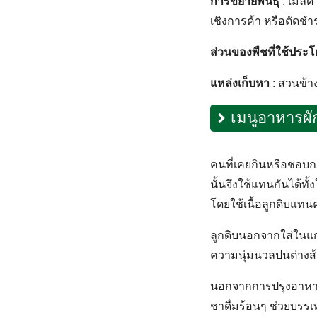
การขยายพันธุ์
: เมล็
เชิงการค้า หรือตัดช
ส่วนของพืชที่ใช้ประโ
แหล่งเก็บหา
: สวนข้า
เมนูอาหารผั
คนที่เคยกินหรือชอบการ
นั้นจึงใช้แทนกันได้ท
โดยใช้เนื้อลูกดิบแทน
ลูกดิบนอกจากใส่ในแกงก
ความนุ่มนวลปนต่างส้
นอกจากการปรุงอาหารค
ชาดื่มร้อนๆ ช่วยบร