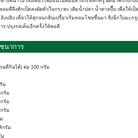
่อนข้างหนา เอาลงเคี่ยวไฟอ่อนในหม้อหางกะทิสักครู่ ผัดน้ำพริกแกง
อมดีจึงตักเป็ดลงผัดคั่วในกระทะ เติมน้ำปลา น้ำตาลปี๊บ เพื่อให้เป็
ลิงปลิง เคี่ยวให้สุกจนกลิ่นเปรี้ยวเริ่มหอมโชยขึ้นมา จึงฉีกใบมะกรู
 ปรุงรสเค็มอีกครั้งให้พอดี
ภชนาการ
นที่กินได้) ต่อ 100 กรัม
รัม
ิกรัม
ิกรัม
ิกรัม
ัม
ลิกรัม
รัม