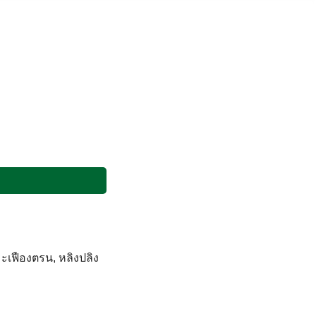
 มะเฟืองตรน, หลิงปลิง