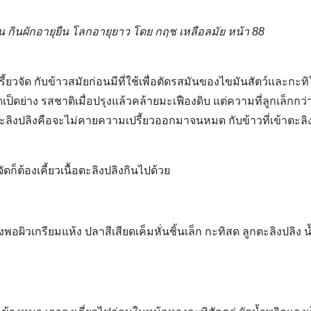
้น กินผักอายุยืน โลกอายุยาว โดย กฤช เหลือลมัย หน้า 88
ี้ยวจัด กับข้าวสมัยก่อนมีที่ใช้เพื่อตัดรสมันของไขมันสัตว์และกะ
ป็ดย่าง รสชาติเมื่อปรุงแล้วคล้ายมะเฟืองดิบ แต่ความที่ลูกเล็กกว่าจ
ิงปลิงคือจะไม่คายความเปรี้ยวออกมาจนหมด กับข้าวที่เข้าตะลิงปล
ดก็ต้องเคี้ยวเนื้อตะลิงปลิงกินไปด้วย
Search
Search
for:
างพอผิวเกรียมแห้ง ปลาสีเสียดเค็มหั่นชิ้นเล็ก กะทิสด ลูกตะลิงปลิง 