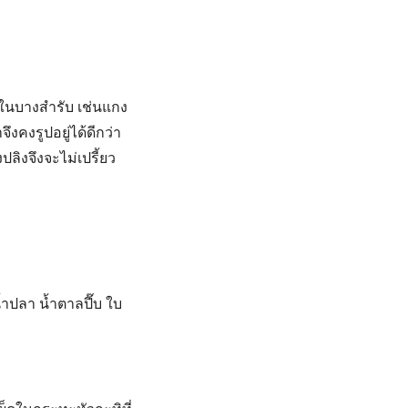
ทิในบางสำรับ เช่นแกง
ึงคงรูปอยู่ได้ดีกว่า
ิงจึงจะไม่เปรี้ยว
น้ำปลา น้ำตาลปี๊บ ใบ