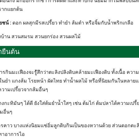
ด ตอนกิ่ง มักออกรากช้า การติดตาและทาบกิ่ง นิยมมากในฟิลิปปิ
ำรากแยกต้น
ยชน์
: ดอก ผลสุกมีรสเปรี้ยว ทำยำ ส้มตำ หรือจิ้มกับน้ำพริกเกลือ
งบ้าน สวนสมรม สวนยกร่อง สวนผลไม้
กยืนต้น
กินมะเฟืองจะรู้ัสึกว่าตะลิงปลิงดิบคล้ายมะเฟืองดิบ ทั้งเนื้อ ควา
ั้งในยำ แกงส้ม โรยหน้า ผัดไทย ทำน้ำผลไม้ หรือที่นิยมกันในหลายแห
ความเปรี้ยวจากส้มอื่นๆ
ะทิมันๆ ได้ดี ยังใส่ต้มยำน้ำใสๆ เช่น ต้มไก่ ต้มปลาได้ความเปรี้ยว
มอื่นๆ
าว บางแห่งนิยมแช่อิ่มลูกดิบกินเป็นของหวานด้วย ส่วนดอกตะลิ
รเทาอาการไอ