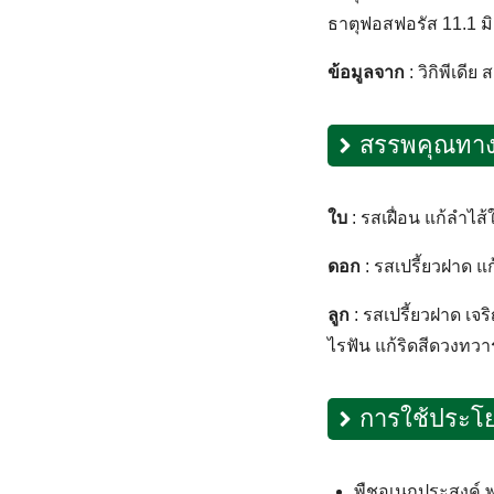
ธาตุฟอสฟอรัส 11.1 มิ
ข้อมูลจาก
: วิกิพีเดีย
สรรพคุณทา
ใบ
: รสเฝื่อน แก้ลำไส
ดอก
: รสเปรี้ยวฝาด แ
ลูก
: รสเปรี้ยวฝาด เจ
ไรฟัน แก้ริดสีดวงทวา
การใช้ประโย
พืชอเนกประสงค์ 