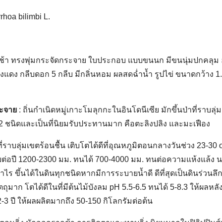
rhoa bilimbi L.
ตช้า ทรงพุ่มกระจัดกระจาย ใบประกอบ แบบขนนก มีขนนุ่มปกคลุม
วงแดง กลีบดอก 5 กลีบ มีกลิ่นหอม ผลสดฉํ่านํ้า รูปไข่ ขนาดกว้าง 1
ะจาย
: ถิ่นกำเนิดหมู่เกาะโมลุกกะในอินโดนีเซีย มักขึ้นป่าที่ราบลุ
 2 ชนิดและเป็นที่นิยมรับประทานมาก คือตะลิงปลิง และมะเฟือง
ี่ราบลุ่มเขตร้อนชื้น เติบโตได้ดีที่อุณหภูมิตอนกลางวันช่วง 23-30
ยต่อปี 1200-2300 มม. ทนได้ 700-4000 มม. ทนต่อความแห้งแล้ง น
รำไร ขึ้นได้ในดินทุกชนิดหากมีการระบายน้ำดี ดีที่สุดเป็นดินร่วนล
วัตถุมาก โตได้ดีในที่มีต้นไม้บังลม pH 5.5-6.5 ทนได้ 5-8.3 ให้ผลหล
 2-3 ปี ให้ผลผลิตมากถึง 50-150 กิโลกรัมต่อต้น