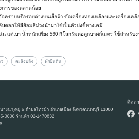
องการของตลาดน้อย
ัดคราบหรือรอยด่างบนเสื้อผ้า ขัดเครื่องทองเหลืองและเครื่องเคลื
ลีบดอกให้สีย้อมสีม่วงนำมาใช้เป็นตัวบ่งชี้ทางเคมี
อแน่น แต่เบา น้ำหนักเพียง 560 กิโลกรัมต่อลูกบาศก์เมตร ใช้สำหรับง
าว
ตะลิงปลิง
ผักยืนต้น
ติดต
ดบางนา)หมู่ 6 ตำบลไทรม้า อำเภอเมือง จังหวัดนนทบุรี 11000
5-3838 ร้านค้า 02-1470832
a