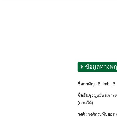
Skip
to
content
ข้อมูลทางพ
ชื่อสามัญ
: Bilimbi, B
ชื่ออื่นๆ
: มูงมัง (เกาะ
(ภาคใต้)
วงศ์
: วงศ์กระทืบยอ